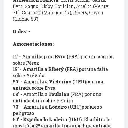
Evra, Sagna, Diaby, Toulalan, Anelka (Henry
71'), Gourcuff (Malouda 75'), Ribery, Govou
(Gignac 83')
Goles:
-
Amonestaciones:
11'
- Amarilla para
Evra
(FRA) por un agarrón
sobre Pérez
19' - Amarilla a
Riberý
(FRA) por una falta
sobre Arévalo
59' - Amarilla a
Victorino
(URU)por una
entrada sobre Evra
68' - Amarilla a
Toulalan
(FRA) por una
entrada dura sobre Pereira
73' - Amarilla a
Lodeiro
(URU)por juego
peligroso
80' -
Expulsado Lodeiro
(URU). El arbitro le
mostró la 2ª amarilla tras una dura entrada