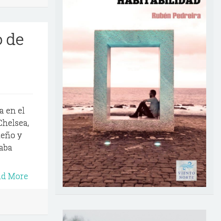
o de
a en el
Chelsea,
ueño y
taba
ad More