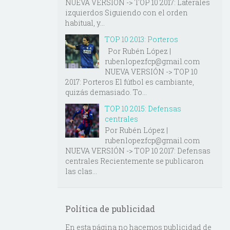
NUEVA VERSIÓN -> TOP 10 2017: Laterales
izquierdos Siguiendo con el orden
habitual, y...
TOP 10 2013: Porteros
Por Rubén López |
rubenlopezfcp@gmail.com
NUEVA VERSIÓN -> TOP 10
2017: Porteros El fútbol es cambiante,
quizás demasiado. To...
TOP 10 2015: Defensas
centrales
Por Rubén López |
rubenlopezfcp@gmail.com
NUEVA VERSIÓN -> TOP 10 2017: Defensas
centrales Recientemente se publicaron
las clas...
Política de publicidad
En esta página no hacemos publicidad de