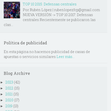
TOP 10 2015: Defensas centrales
Por Rubén López | rubenlopezfcp@gmail.com
NUEVA VERSIÓN -> TOP 10 2017: Defensas
centrales Recientemente se publicaron las
clas...
Política de publicidad
En esta página no hacemos publicidad de casas de
apuestas o servicios similares
Leer más...
Blog Archive
2023
(42)
►
2022
(15)
►
2021
(15)
►
2020
(17)
►
2019
(13)
►