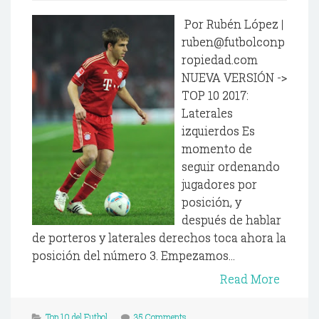
Por Rubén López |
ruben@futbolconp
ropiedad.com
NUEVA VERSIÓN ->
TOP 10 2017:
Laterales
izquierdos Es
momento de
seguir ordenando
jugadores por
posición, y
después de hablar
de porteros y laterales derechos toca ahora la
posición del número 3. Empezamos...
Read More
Top 10 del Futbol
35 Comments