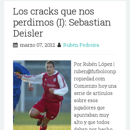
Los cracks que nos
perdimos (I): Sebastian
Deisler
marzo 07, 2012
Rubén Pedreira
Por Rubén López |
ruben@futbolconp
ropiedad.com
Comienzo hoy una
serie de artículos
sobre esos
jugadores que
apuntaban muy
alto y que todos
daban por hecho