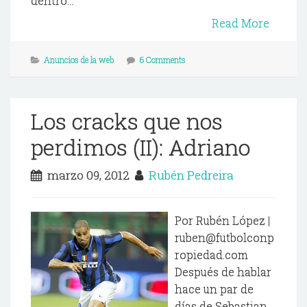
dentro...
Read More
Anuncios de la web
6 Comments
Los cracks que nos
perdimos (II): Adriano
marzo 09, 2012
Rubén Pedreira
Por Rubén López |
ruben@futbolconp
ropiedad.com
Después de hablar
hace un par de
días de Sebastian