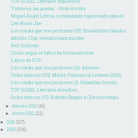
TOP 10 2012: Laterales izquierdos
'Fiebre en las gradas' - Nick Hornby
Miguel Ángel Lotina, comandante equivocado para el...
Lee Woon-Jae
Los cracks que nos perdimos (III): Ronaldinho Gaúcho
Athletic Club, vestidos para morder
Neil Sullivan
Cómo seguir el fútbol de forma efectiva
2 años de FCP
Los cracks que nos perdimos (II): Adriano
Goles míticos (VII): Martín Palermo al Levante (2001)
Los cracks que nos perdimos (I): Sebastian Deisler
TOP 10 2012: Laterales derechos
Goles míticos (VI): Roberto Baggio a Checoslovaqui...
febrero 2012
(16)
►
enero 2012
(22)
►
2011
(127)
►
2010
(236)
►