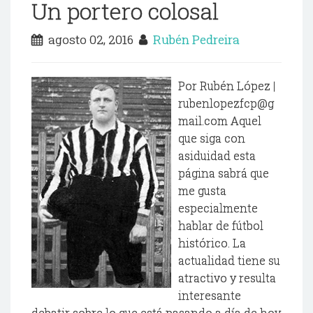
Un portero colosal
agosto 02, 2016
Rubén Pedreira
Por Rubén López |
rubenlopezfcp@g
mail.com Aquel
que siga con
asiduidad esta
página sabrá que
me gusta
especialmente
hablar de fútbol
histórico. La
actualidad tiene su
atractivo y resulta
interesante
debatir sobre lo que está pasando a día de hoy