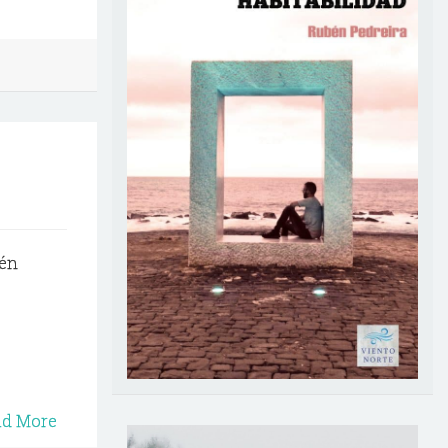
bén
ad More