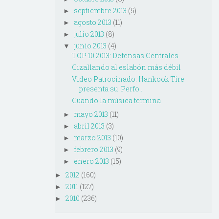
septiembre 2013
(5)
►
agosto 2013
(11)
►
julio 2013
(8)
►
junio 2013
(4)
▼
TOP 10 2013: Defensas Centrales
Cizallando al eslabón más débil
Video Patrocinado: Hankook Tire
presenta su 'Perfo...
Cuando la música termina
mayo 2013
(11)
►
abril 2013
(3)
►
marzo 2013
(10)
►
febrero 2013
(9)
►
enero 2013
(15)
►
2012
(160)
►
2011
(127)
►
2010
(236)
►