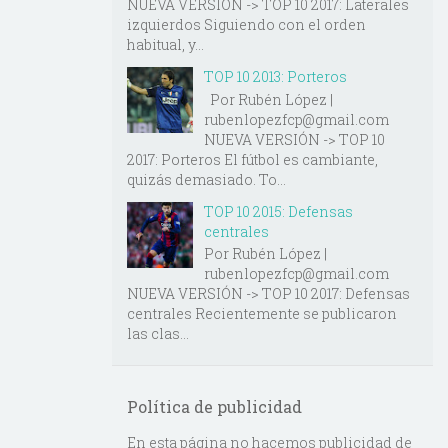
NUEVA VERSIÓN -> TOP 10 2017: Laterales
izquierdos Siguiendo con el orden
habitual, y...
TOP 10 2013: Porteros
Por Rubén López |
rubenlopezfcp@gmail.com
NUEVA VERSIÓN -> TOP 10
2017: Porteros El fútbol es cambiante,
quizás demasiado. To...
TOP 10 2015: Defensas
centrales
Por Rubén López |
rubenlopezfcp@gmail.com
NUEVA VERSIÓN -> TOP 10 2017: Defensas
centrales Recientemente se publicaron
las clas...
Política de publicidad
En esta página no hacemos publicidad de