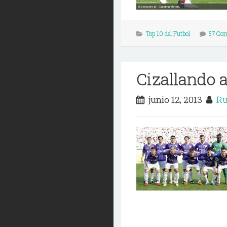
Top 10 del Futbol
57 Co
Cizallando 
junio 12, 2013
Ru