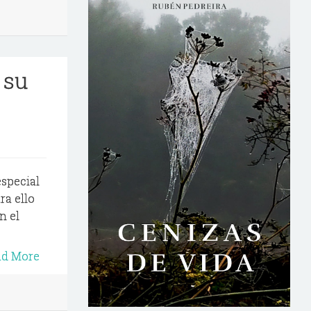
 su
special
ra ello
n el
ad More