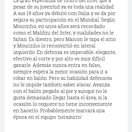
La gran esperanza de futuro del
Inter
que a
pesar de su juventud ya es toda una realidad.
A sus 19 años ya debutó con Italia y se da por
segura su
participación
en el Mundial. Según
Mourinho
, en unos años será recordado
como el
Maldini
del
Inter
, y cualidades no le
faltan. Es diestro, pero
Maicon
le tapa el sitio
y
Mourinho
lo reconvirtió en lateral
izquierdo. En defensa es impecable, elegante,
efectivo al corte y por alto es muy difícil
ganarle. Además nunca entra en falso,
siempre espera la mejor ocasión para ir a
robar en balón. Pero su habilidad defensiva
no le impide también saber atacar. Avanza
con el balón pegado al pie y aunque no le
gusta demasiado llegar hasta el área, si la
ocasión lo requiere no tiene inconveniente
en hacerlo.
Probablemente
marcará una
época en el equipo '
nerazurro
'.