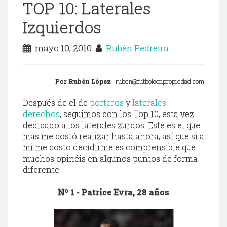
TOP 10: Laterales
Izquierdos
mayo 10, 2010
Rubén Pedreira
Por
Rubén
López
| ruben@futbolconpropiedad.com
Después
de el de
porteros
y
laterales
derechos
, seguimos con los
Top
10, esta vez
dedicado a los laterales zurdos. Este es el que
mas me costó realizar hasta ahora,
así que
si a
mi me costo decidirme es
comprensible
que
muchos
opinéis
en algunos puntos de forma
diferente.
Nº 1 -
Patrice
Evra
, 28 años