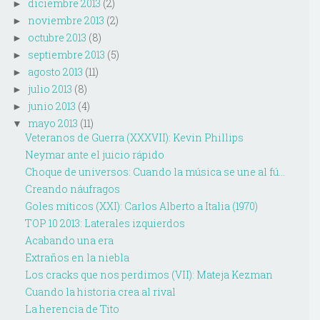
diciembre 2013
(2)
►
noviembre 2013
(2)
►
octubre 2013
(8)
►
septiembre 2013
(5)
►
agosto 2013
(11)
►
julio 2013
(8)
►
junio 2013
(4)
►
mayo 2013
(11)
▼
Veteranos de Guerra (XXXVII): Kevin Phillips
Neymar ante el juicio rápido
Choque de universos: Cuando la música se une al fú...
Creando náufragos
Goles míticos (XXI): Carlos Alberto a Italia (1970)
TOP 10 2013: Laterales izquierdos
Acabando una era
Extraños en la niebla
Los cracks que nos perdimos (VII): Mateja Kezman
Cuando la historia crea al rival
La herencia de Tito