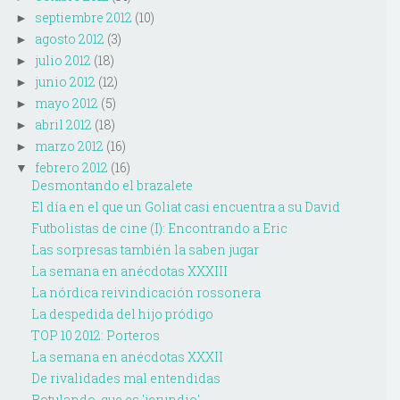
septiembre 2012
(10)
►
agosto 2012
(3)
►
julio 2012
(18)
►
junio 2012
(12)
►
mayo 2012
(5)
►
abril 2012
(18)
►
marzo 2012
(16)
►
febrero 2012
(16)
▼
Desmontando el brazalete
El día en el que un Goliat casi encuentra a su David
Futbolistas de cine (I): Encontrando a Eric
Las sorpresas también la saben jugar
La semana en anécdotas XXXIII
La nórdica reivindicación rossonera
La despedida del hijo pródigo
TOP 10 2012: Porteros
La semana en anécdotas XXXII
De rivalidades mal entendidas
Rotulando, que es 'jerundio'