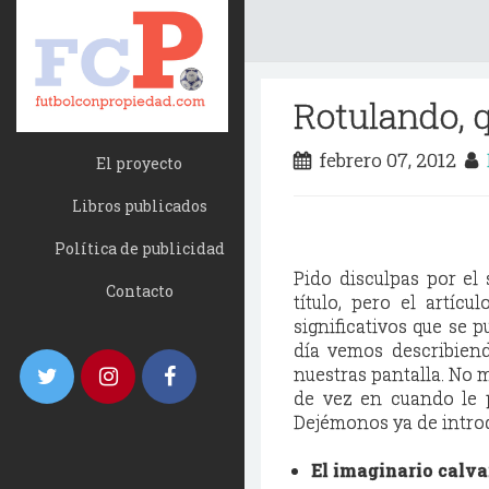
Rotulando, q
febrero 07, 2012
El proyecto
Libros publicados
Política de publicidad
Pido disculpas por el
Contacto
título, pero el artíc
significativos que se 
día vemos describiend
nuestras pantalla. No m
de vez en cuando le p
Dejémonos ya de intro
El imaginario calvar