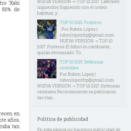
NUEVA VERSIÓN -> TOP 10 2017: Laterales
ro 'Xabi
izquierdos Siguiendo con el orden
n 50% de
habitual, y...
TOP 10 2013: Porteros
Por Rubén López |
rubenlopezfcp@gmail.com
NUEVA VERSIÓN -> TOP 10
2017: Porteros El fútbol es cambiante,
quizás demasiado. To...
TOP 10 2015: Defensas
centrales
Por Rubén López |
rubenlopezfcp@gmail.com
NUEVA VERSIÓN -> TOP 10 2017: Defensas
centrales Recientemente se publicaron
las clas...
arecen en
Política de publicidad
nte años,
traba tan
En esta página no hacemos publicidad de