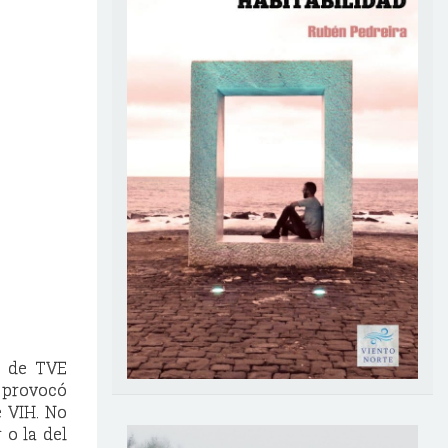
o de TVE
o provocó
 VIH. No
 o la del