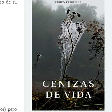
ico de su
or), pero