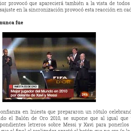
rior provocó que aparecierá también a la vista de todo
sajuste en la sincronización provocó esta reacción en ca
 nunca fue
onfianza en Iniesta que prepararon un rótulo celebran
o el Balón de Oro 2010, se supone que al igual que 
pondientes letreros sobre Messi y Xavi para ponerlos 
 que al final el realizador apretó el botón que no era (o la