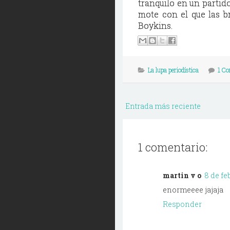
tranquilo en un partid
mote con el que las b
Boykins.
La lupa periodística
1 C
Entrada más reciente
1 comentario:
martin v o
8 de fe
enormeeee jajaja
Responder