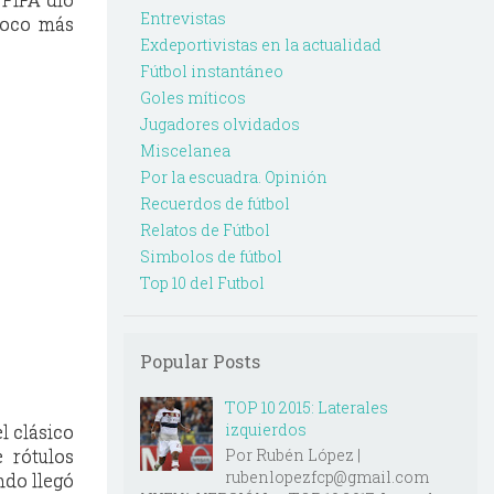
Entrevistas
 poco más
Exdeportivistas en la actualidad
Fútbol instantáneo
Goles míticos
Jugadores olvidados
Miscelanea
Por la escuadra. Opinión
Recuerdos de fútbol
Relatos de Fútbol
Simbolos de fútbol
Top 10 del Futbol
Popular Posts
TOP 10 2015: Laterales
izquierdos
l clásico
 rótulos
Por Rubén López |
rubenlopezfcp@gmail.com
ndo llegó