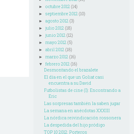
octubre 2012
(14)
►
septiembre 2012
(10)
►
agosto 2012
(3)
►
julio 2012
(18)
►
junio 2012
(12)
►
mayo 2012
(5)
►
abril 2012
(18)
►
marzo 2012
(16)
►
febrero 2012
(16)
▼
Desmontando el brazalete
El día en el que un Goliat casi
encuentra a su David
Futbolistas de cine (I): Encontrando a
Eric
Las sorpresas también la saben jugar
La semana en anécdotas XXXIII
La nórdica reivindicación rossonera
La despedida del hijo pródigo
TOP 10 2012: Porteros