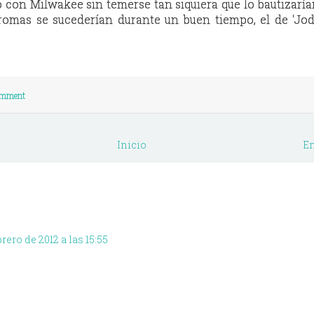
o con Milwakee sin temerse tan siquiera que lo bautizarí
romas se sucederían durante un buen tiempo, el de 'Jod
omment
Inicio
En
brero de 2012 a las 15:55