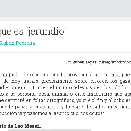
ue es 'jerundio'
Rubén Pedreira
Por
Rubén López
| ruben@futbolconpr
 sangrado de ojos que pueda provocar esa 'jota' mal pue
ulo de hoy tratará precisamente sobre errores, los ga
pudieron encontrar en el mundo televisivo en los rótulos
o a la persona, cosa, animal o ente imaginario que ap
e centraré en faltas ortográficas, ya que al fin y al cabo es
uede pasar a cualquiera, y hablaré de fallos más signif
ducciones y pasemos al asunto que nos ocupa:
io de Leo Messi...