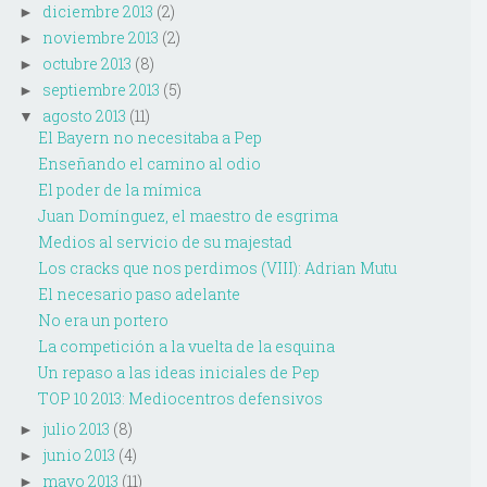
diciembre 2013
(2)
►
noviembre 2013
(2)
►
octubre 2013
(8)
►
septiembre 2013
(5)
►
agosto 2013
(11)
▼
El Bayern no necesitaba a Pep
Enseñando el camino al odio
El poder de la mímica
Juan Domínguez, el maestro de esgrima
Medios al servicio de su majestad
Los cracks que nos perdimos (VIII): Adrian Mutu
El necesario paso adelante
No era un portero
La competición a la vuelta de la esquina
Un repaso a las ideas iniciales de Pep
TOP 10 2013: Mediocentros defensivos
julio 2013
(8)
►
junio 2013
(4)
►
mayo 2013
(11)
►