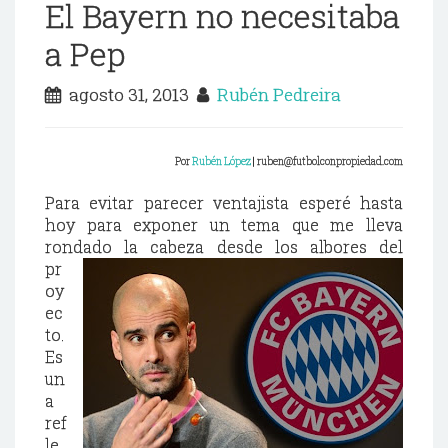
El Bayern no necesitaba
a Pep
agosto 31, 2013
Rubén Pedreira
Por
Rubén López
| ruben@futbolconpropiedad.com
Para evitar parecer ventajista esperé hasta
hoy para exponer un tema que me lleva
rondado la cabeza
desde los albores del
pr
oy
ec
to.
Es
un
a
ref
le