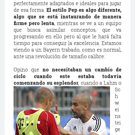
perfectamente adaptados e ideales para jugar
de esa forma.
El estilo Pep es algo diferente,
algo que se está instaurando de manera
firme pero lenta
, mientras se ve a un equipo
que busca asimilar conceptos, que va
progresando en ello pero al que le hará falta
tiempo para conseguir la excelencia. Estamos
viendo a un Bayern trabado, como es normal,
ante una revolución de tamaño calibre.
Opino que
no necesitaban un cambio de
ciclo cuando este estaba todavía
comenzando su
esplendor
, cuando a Lahm o
Sc
h
w
ei
ns
tei
ge