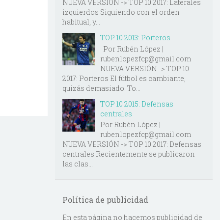
NUEVA VERSIÓN -> TOP 10 2017: Laterales
izquierdos Siguiendo con el orden
habitual, y...
TOP 10 2013: Porteros
Por Rubén López |
rubenlopezfcp@gmail.com
NUEVA VERSIÓN -> TOP 10
2017: Porteros El fútbol es cambiante,
quizás demasiado. To...
TOP 10 2015: Defensas
centrales
Por Rubén López |
rubenlopezfcp@gmail.com
NUEVA VERSIÓN -> TOP 10 2017: Defensas
centrales Recientemente se publicaron
las clas...
Política de publicidad
En esta página no hacemos publicidad de