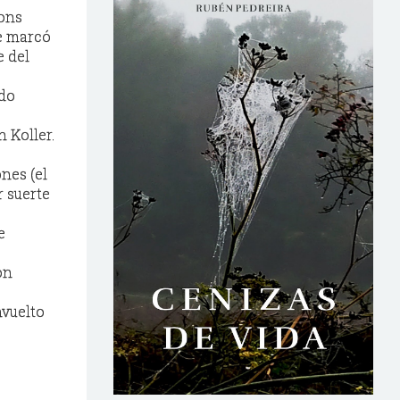
ons
ue marcó
e del
ndo
n
Koller
.
nes (el
r suerte
e
on
nvuelto