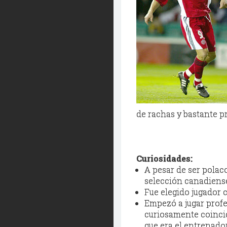
de rachas y bastante pr
Curiosidades:
A pesar de ser polac
selección canadiens
Fue elegido jugador 
Empezó a jugar prof
curiosamente coincid
que era el entrenador