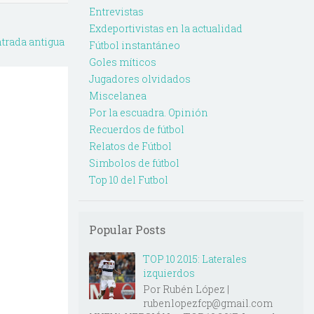
Entrevistas
Exdeportivistas en la actualidad
trada antigua
Fútbol instantáneo
Goles míticos
Jugadores olvidados
Miscelanea
Por la escuadra. Opinión
Recuerdos de fútbol
Relatos de Fútbol
Simbolos de fútbol
Top 10 del Futbol
Popular Posts
TOP 10 2015: Laterales
izquierdos
Por Rubén López |
rubenlopezfcp@gmail.com