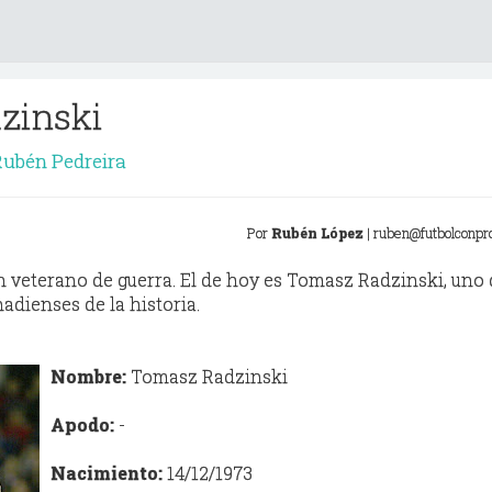
zinski
ubén Pedreira
Por
Rubén
López
| ruben@futbolconpr
 veterano de guerra. El de hoy es
Tomasz
Radzinski
, uno 
adienses de la historia.
Nombre:
Tomasz
Radzinski
Apodo:
-
Nacimiento:
14/12/1973