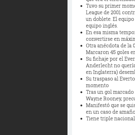
Tuvo su primer mome
League
de 2001 contr
un doblete. El equipo
equipo inglés.
En esa misma tempora
convertirse en máx
Otra anécdota de la 
Marcaron 45 goles en
Su
fichaje
por el
Eve
Anderlecht
no querí
en Inglaterra) desem
Su traspaso al
Evert
momento
Tras un gol marcado
Wayne
Rooney
, pre
Manifestó que se quis
en un caso de amaño 
Tiene triple
nacional