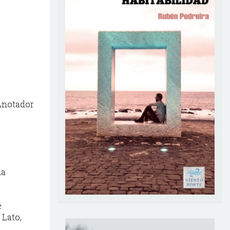
 Anotador
la
e
Lato,