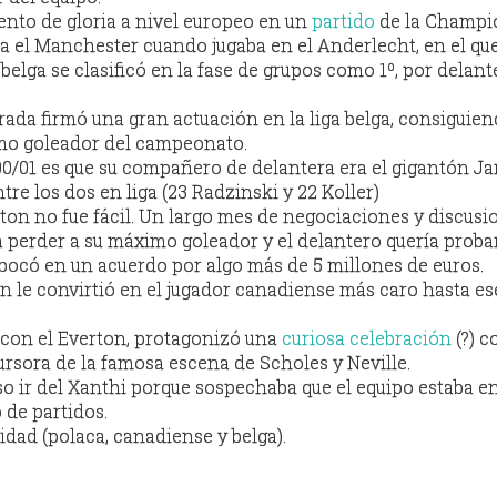
nto de gloria a nivel europeo en un
partido
de la
Champi
a el
Manchester
cuando jugaba en el
Anderlecht
, en el q
 belga se clasificó en la fase de grupos como 1º, por delant
da firmó una gran actuación en la liga belga, consiguie
imo
goleador
del campeonato.
00/01 es que su compañero de delantera era el gigantón
Ja
tre los dos en liga (23
Radzinski
y 22
Koller
)
rton
no fue fácil. Un largo mes de
negociaciones
y discusio
a perder a su máximo
goleador
y el delantero quería proba
bocó en un acuerdo por algo más de 5 millones de euros.
on
le convirtió en el jugador canadiense más caro hasta es
 con el
Everton
, protagonizó una
curiosa celebración
(?) c
cursora de la famosa escena de
Scholes
y
Neville
.
o ir del
Xanthi
porque sospechaba que el equipo estaba e
de partidos.
idad
(polaca, canadiense y belga).