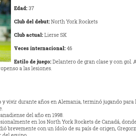
Edad:
37
Club del
debut
:
North
York
Rockets
Club actual:
Lierse
SK
Veces internacional:
46
Estilo de juego:
Delantero de gran clase y con gol.
openso a las lesiones.
o y vivir durante años en Alemania, terminó jugando para 
e.
canadiense del año en 1998.
esionalmente en los
North
York
Rockets
de Canadá, dond
ió brevemente con un ídolo de su país de origen,
Gregorz
 del equipo.