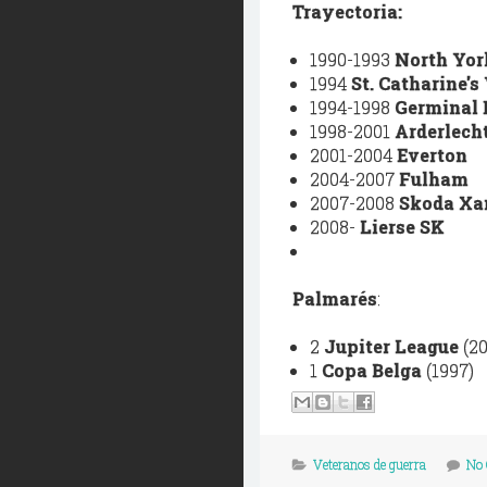
Trayectoria:
1990-1993
North
Yor
1994
St
.
Catharine
's
1994-1998
Germinal
1998-2001
Arderlech
2001-2004
Everton
2004-2007
Fulham
2007-2008
Skoda
Xa
2008-
Lierse
SK
Palmarés
:
2
Jupiter
League
(20
1
Copa Belga
(1997)
Veteranos de guerra
No