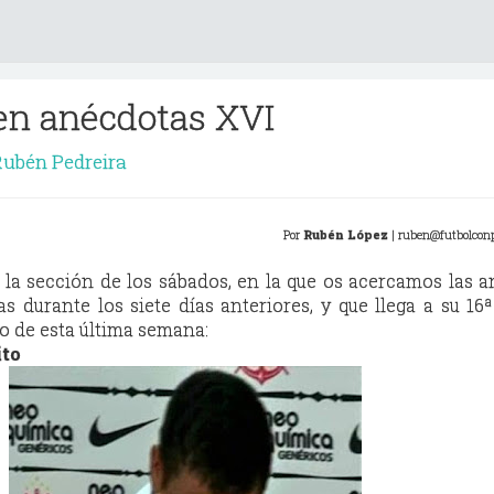
en anécdotas XVI
ubén Pedreira
Por
Rubén
López
| ruben@futbolcon
la sección de los sábados, en la que os acercamos las 
as durante los siete días anteriores, y que llega a su 16ª
io de esta última semana:
ito