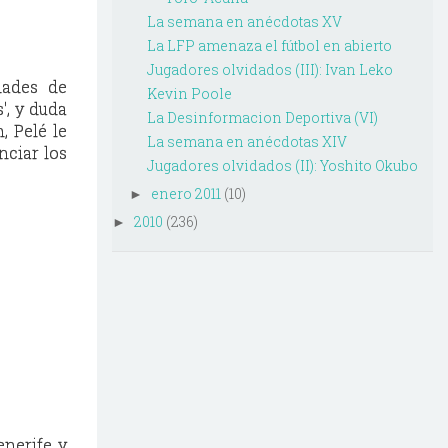
La semana en anécdotas XV
La LFP amenaza el fútbol en abierto
Jugadores olvidados (III): Ivan Leko
dades de
Kevin Poole
', y duda
La Desinformacion Deportiva (VI)
, Pelé le
La semana en anécdotas XIV
nciar los
Jugadores olvidados (II): Yoshito Okubo
enero 2011
(10)
►
2010
(236)
►
enerife y