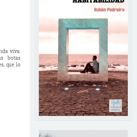
nda viva.
as botas
s, que lo