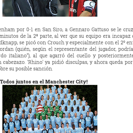
tenham por 0-1 en San Siro, a Gennaro Gattuso se le cru
 minutos de la 2ª parte, al ver que su equipo era incapaz
edknapp, se picó con Crouch y especialmente con el 2º e
Jordan (quién, según el representante del jugador, podrí
rdo italiano''), al que agarró del cuello y posteriormente
un cabezazo. 'Rhino' ya pidió disculpas, y ahora queda por
bre su posible sanción.
 ¡Todos juntos en el Manchester City!