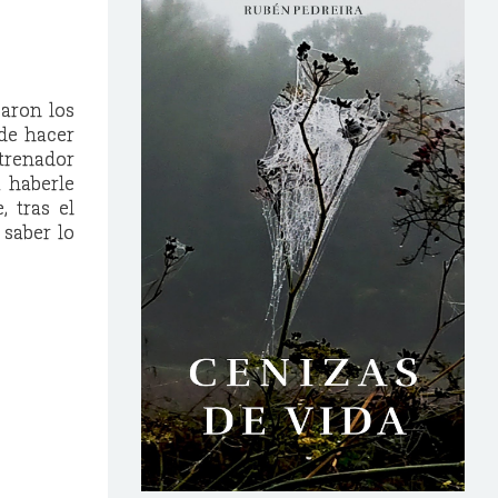
zaron los
 de hacer
ntrenador
a haberle
, tras el
 saber lo