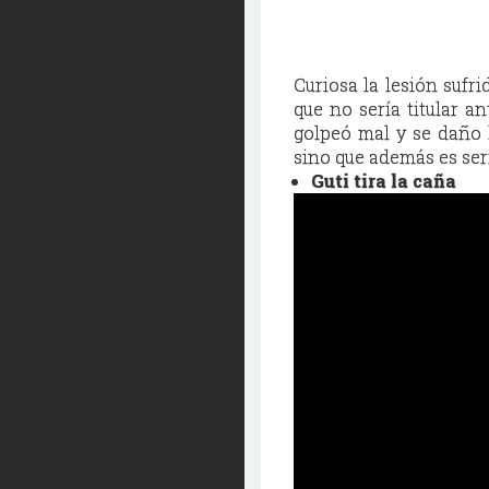
Curiosa la lesión sufr
que no sería titular a
golpeó mal y se daño l
sino que además es ser
Guti tira la caña