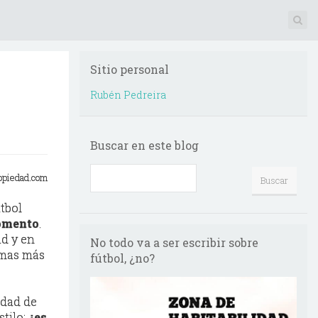
Sitio personal
Rubén Pedreira
Buscar en este blog
opiedad.com
útbol
momento
.
ad y en
No todo va a ser escribir sobre
emas más
fútbol, ¿no?
idad de
stilo:
¿es