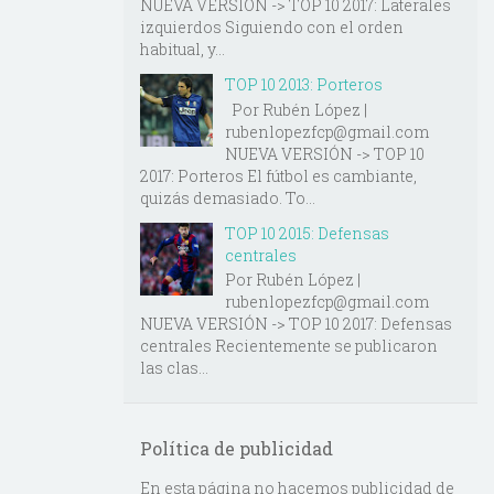
NUEVA VERSIÓN -> TOP 10 2017: Laterales
izquierdos Siguiendo con el orden
habitual, y...
TOP 10 2013: Porteros
Por Rubén López |
rubenlopezfcp@gmail.com
NUEVA VERSIÓN -> TOP 10
2017: Porteros El fútbol es cambiante,
quizás demasiado. To...
TOP 10 2015: Defensas
centrales
Por Rubén López |
rubenlopezfcp@gmail.com
NUEVA VERSIÓN -> TOP 10 2017: Defensas
centrales Recientemente se publicaron
las clas...
Política de publicidad
En esta página no hacemos publicidad de