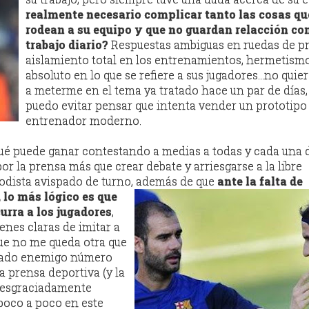
realmente necesario complicar tanto las cosas qu
rodean a su equipo y que no guardan relacción con
trabajo diario?
Respuestas ambiguas en ruedas de pr
aislamiento total en los entrenamientos, hermetism
absoluto en lo que se refiere a sus jugadores...no quie
a meterme en el tema ya tratado hace un par de días,
puedo evitar pensar que intenta vender un prototipo
entrenador moderno.
ué puede ganar contestando a medias a todas y cada una d
r la prensa más que crear debate y arriesgarse a la libre
iodista avispado de turno, además de que
ante la falta de
 lo más lógico es que
urra a los jugadores
,
enes claras de imitar a
que no me queda otra que
erado enemigo número
la prensa deportiva (y la
 desgraciadamente
poco a poco en este