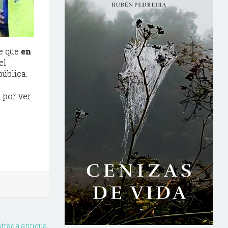
de que
en
el
ública.
á por ver
trada antigua