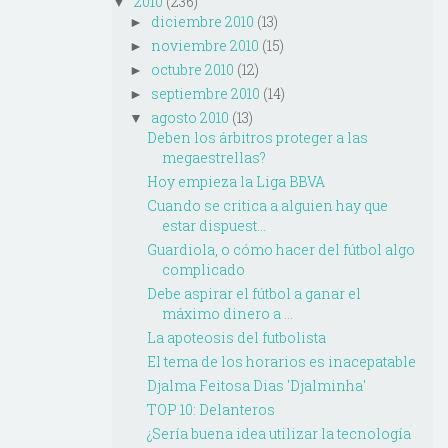
2010
(236)
▼
diciembre 2010
(13)
►
noviembre 2010
(15)
►
octubre 2010
(12)
►
septiembre 2010
(14)
►
agosto 2010
(13)
▼
Deben los árbitros proteger a las
megaestrellas?
Hoy empieza la Liga BBVA
Cuando se critica a alguien hay que
estar dispuest...
Guardiola, o cómo hacer del fútbol algo
complicado
Debe aspirar el fútbol a ganar el
máximo dinero a ...
La apoteosis del futbolista
El tema de los horarios es inacepatable
Djalma Feitosa Dias 'Djalminha'
TOP 10: Delanteros
¿Sería buena idea utilizar la tecnología