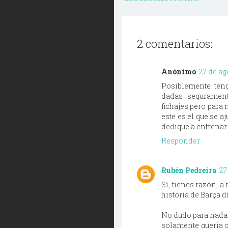
2 comentarios:
Anónimo
27 de ag
Posiblemente teng
dadas segurament
fichajes,pero para
este es el que se a
dedique a entrenar
Responder
Rubén Pedreira
27
Sí, tienes razón, 
historia de Barça d
No dudo para nada 
solamente quería 