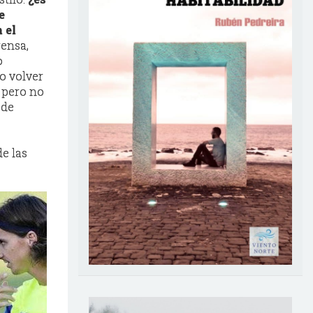
e
 el
ensa,
o
ro volver
 pero no
 de
e las