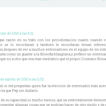
osto de 2010 a las 8:12
as razón en su trato con los periodistas,los cuales cuando 
e se lo recordaran y tambien le recordaran temas referen
 mi,despues de ver a muchos entrenadores en el equipo de mi vid
justa como un guante a la filosofia blaugrana,y prefiero un entrena
 que no a otro que sea mas mediatico que el propio Cristiano Rona
 de agosto de 2010 a las 11:52
a mí si me preguntan quien fue la elección de entrenador más acer
iría que Pep sin dudarlo.
de su capacidad ni mucho menos, que ya está totalmente demost
comentar algunas cosas que se podrían hacer de otro modo y de