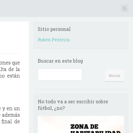
Sitio personal
Rubén Pedreira
Buscar en este blog
iones que
lta de la
 no están
No todo va a ser escribir sobre
fútbol, ¿no?
e y en un
lé además
final de