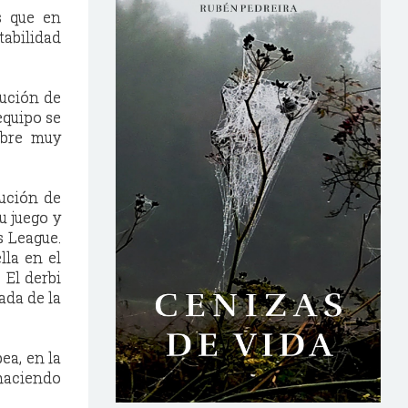
s que en
tabilidad
tución de
equipo se
mbre muy
tución de
u juego y
s League.
lla en el
 El derbi
ada de la
ea, en la
haciendo