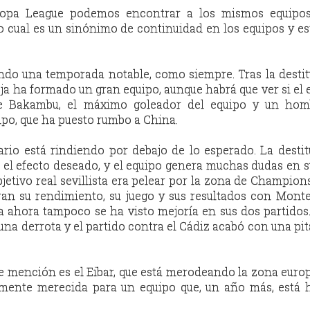
ropa League podemos encontrar a los mismos equipo
lo cual es un sinónimo de continuidad en los equipos y es
ndo una temporada notable, como siempre. Tras la desti
eja ha formado un gran equipo, aunque habrá que ver si el 
 de Bakambu, el máximo goleador del equipo y un ho
ipo, que ha puesto rumbo a China.
rario está rindiendo por debajo de lo esperado. La desti
el efecto deseado, y el equipo genera muchas dudas en s
bjetivo real sevillista era pelear por la zona de Champion
ran su rendimiento, su juego y sus resultados con Monte
a ahora tampoco se ha visto mejoría en sus dos partidos.
una derrota y el partido contra el Cádiz acabó con una pit
 mención es el Eibar, que está merodeando la zona europ
lmente merecida para un equipo que, un año más, está 