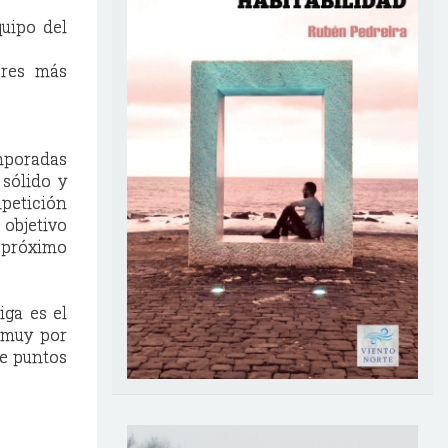
uipo del
ores más
emporadas
sólido y
mpetición
objetivo
l próximo
ga es el
 muy por
de puntos