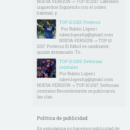
NUEVA VERSIÓN -> TOP 10 2017: Laterales
izquierdos Siguiendo con el orden
habitual, y...
TOP 10 2013: Porteros
Por Rubén López |
rubenlopezfcp@gmail.com
NUEVA VERSIÓN -> TOP 10
2017: Porteros El fútbol es cambiante,
quizás demasiado. To...
TOP 10 2015: Defensas
centrales
Por Rubén López |
rubenlopezfcp@gmail.com
NUEVA VERSIÓN -> TOP 10 2017: Defensas
centrales Recientemente se publicaron
las clas...
Política de publicidad
En esta página no hacemos publicidad de