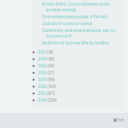
Krohn-Dehli: Los problemas como
posible ventaja
Una semana para juzgar a Parralo
Cuando el silencio suena
Guilherme, una piedra angular que no
sostiene al D...
Análisis de la zona alta de la tabla
2017
(41)
►
2016
(42)
►
2015
(53)
►
2014
(27)
►
2013
(88)
►
2012
(160)
►
2011
(127)
►
2010
(236)
►
TOP