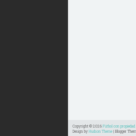
Copyright ©
2026
Fútbol con propiedad
Design by
Hudson Theme
| Blogger The