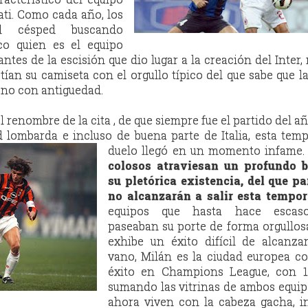
ati. Como cada año, los
al césped buscando
co quien es el equipo
a antes de la escisión que dio lugar a la creación del Inter,
tían su camiseta con el orgullo típico del que sabe que la
y no con antiguedad.
l renombre de la cita , de que siempre fue el partido del añ
d lombarda e incluso de buena parte de Italia, esta tem
duelo llegó en un momento infame
colosos atraviesan un profundo 
su pletórica existencia, del que p
no alcanzarán a salir esta tempo
equipos que hasta hace escas
paseaban su porte de forma orgullos
exhibe un éxito difícil de alcanza
vano, Milán es la ciudad europea c
éxito en Champions League, con 10
sumando las vitrinas de ambos equip
ahora viven con la cabeza gacha, i