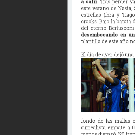
a salir
. Tras perder 
este verano de Nesta, 
estrellas (Ibra y Tia
cracks. Bajo la batuta 
del eterno Berluscon
desembocando en un
plantilla de este año 
El día de ayer dejó una
fondo de las mallas 
surrealista empate a 
menos disparó (20 frent