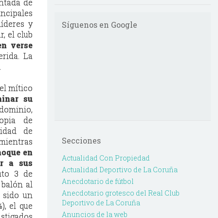
ntada de
incipales
líderes y
Síguenos en Google
, el club
en verse
erida. La
.
el mítico
minar su
ominio,
opia de
idad de
Secciones
mientras
choque en
Actualidad Con Propiedad
r a sus
Actualidad Deportivo de La Coruña
uto 3 de
Anecdotario de fútbol
 balón al
Anecdotario grotesco del Real Club
 sido un
Deportivo de La Coruña
), el que
Anuncios de la web
astigados