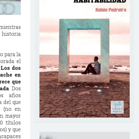
 mientras
 historia
o para la
porada el
.
Los dos
bache en
arece que
rada
. Dos
os años
a del que
r (no en
on mayor
 títulos
os) y que
ncapaces