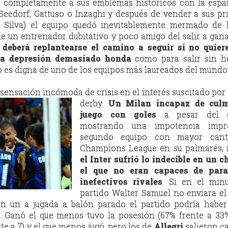
ya completamente a sus emblemas históricos con la espa
Seedorf, Gattuso o Inzaghi y después de vender a sus pr
go Silva) el equipo quedó inevitablemente mermado de 
de un entrenador dubitativo y poco amigo del salir a ganar
i
deberá replantearse el camino a seguir si no quier
a depresión demasiado honda
como para salir sin h
no es digna de uno de los equipos más laureados del mundo
 sensación incómoda de crisis en el interés suscitado por 
derby.
Un Milan
incapaz de cul
juego con goles
a pesar del d
mostrando una impotencia impr
segundo equipo con mayor cant
Champions League en su palmarés, 
el Inter sufrió lo indecible en un 
el que no eran capaces de para
inefectivos rivales
. Si en el min
partido Walter Samuel no enviara el
en un a jugada a balón parado el partido podría haber
0. Ganó el que menos tuvo la posesión (67% frente a 33%
e a 7) y el que menos jugó, pero los de
Allegri
salieron c