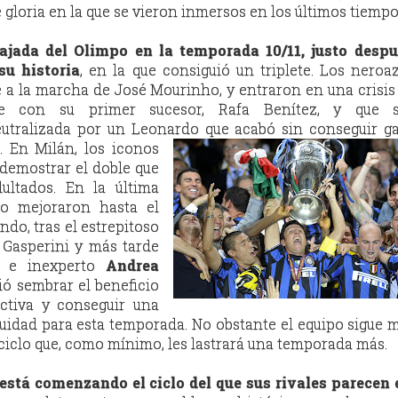
e gloria en la que se vieron inmersos en los últimos tiempo
ajada del Olimpo en la temporada 10/11, justo despu
su historia
, en la que consiguió un triplete. Los neroa
 a la marcha de José Mourinho, y entraron en una crisis
e con su primer sucesor, Rafa Benítez, y que s
tralizada por un Leonardo
que acabó sin conseguir g
. En Milán, los iconos
 demostrar el doble que
ultados. En la última
o mejoraron hasta el
do, tras el estrepitoso
Gasperini y más tarde
 e inexperto
Andrea
ó sembrar el beneficio
ctiva y conseguir una
uidad para esta temporada. No obstante el equipo sigue 
ciclo que, como mínimo, les lastrará una temporada más.
 está comenzando el ciclo del que sus rivales parecen