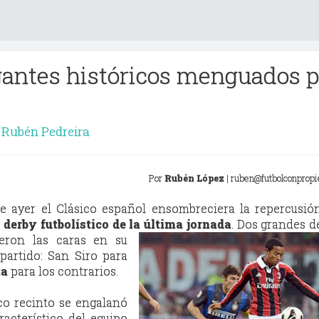
gantes históricos menguados p
Rubén Pedreira
Por
Rubén López
| ruben@futbolconprop
e ayer el Clásico español ensombreciera la repercusió
 derby futbolístico de la última jornada
. Dos grandes de
ieron las caras en su
artido: San Siro para
za
para los contrarios.
co recinto se engalanó
acterístico del equipo