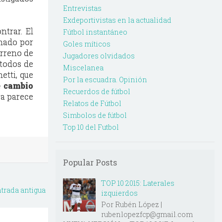
Entrevistas
Exdeportivistas en la actualidad
ntrar. El
Fútbol instantáneo
inado por
Goles míticos
erreno de
Jugadores olvidados
 todos de
Miscelanea
etti, que
Por la escuadra. Opinión
e cambio
Recuerdos de fútbol
ra parece
Relatos de Fútbol
Simbolos de fútbol
Top 10 del Futbol
Popular Posts
TOP 10 2015: Laterales
trada antigua
izquierdos
Por Rubén López |
rubenlopezfcp@gmail.com