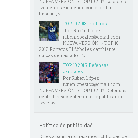
NUEVA VERSIÓN -> TOP 10 2017: Laterales
izquierdos Siguiendo con el orden
habitual, y...
TOP 10 2013: Porteros
Por Rubén López |
rubenlopezfcp@gmail.com
NUEVA VERSIÓN -> TOP 10
2017: Porteros El fútbol es cambiante,
quizás demasiado. To...
TOP 10 2015: Defensas
centrales
Por Rubén López |
rubenlopezfcp@gmail.com
NUEVA VERSIÓN -> TOP 10 2017: Defensas
centrales Recientemente se publicaron
las clas...
Política de publicidad
En esta página no hacemos publicidad de