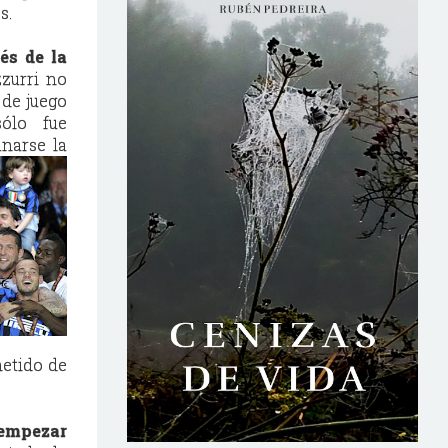
s.
és de la
zzurri no
 de juego
ólo fue
anarse la
metido de
 empezar