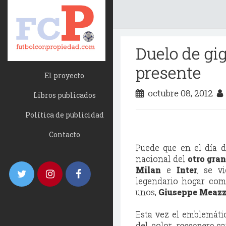
Duelo de gi
presente
El proyecto
octubre 08, 2012
Libros publicados
Política de publicidad
Contacto
Puede que en el día d
nacional del
otro gran
Milan
e
Inter
, se v
legendario hogar comp
unos,
Giuseppe Meaz
Esta vez el emblemáti
del color
rossonero
car