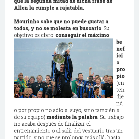
que la segunda mitad de dicha frase de
Allen la cumple a rajatabla.
Mourinho sabe que no puede gustar a
todos, y no se molesta en buscarlo
. Su
objetivo es claro:
conseguir el máximo
be
nef
ici
o
pro
pio
(en
ten
die
nd
o por propio no sólo el suyo, sino también el
de su equipo)
mediante la palabra
. Su trabajo
no acaba después de finalizar el
entrenamiento o al salir del vestuario tras un
partido, sino que se prolonga más allá, hasta