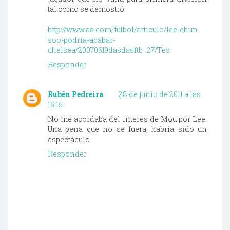
tal como se demostró.
http://www.as.com/futbol/articulo/lee-chun-
soo-podria-acabar-
chelsea/20070619dasdasftb_27/Tes
Responder
Rubén Pedreira
28 de junio de 2011 a las
15:15
No me acordaba del interés de Mou por Lee.
Una pena que no se fuera, habría sido un
espectáculo
Responder