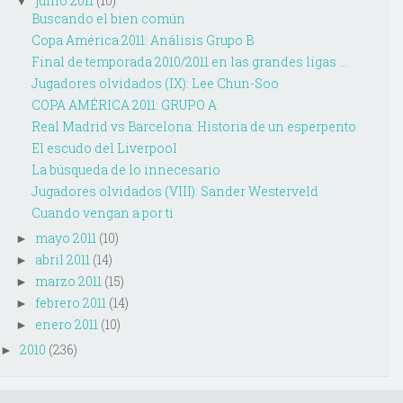
junio 2011
(10)
▼
Buscando el bien común
Copa América 2011: Análisis Grupo B
Final de temporada 2010/2011 en las grandes ligas ...
Jugadores olvidados (IX): Lee Chun-Soo
COPA AMÉRICA 2011: GRUPO A
Real Madrid vs Barcelona: Historia de un esperpento
El escudo del Liverpool
La búsqueda de lo innecesario
Jugadores olvidados (VIII): Sander Westerveld
Cuando vengan a por ti
mayo 2011
(10)
►
abril 2011
(14)
►
marzo 2011
(15)
►
febrero 2011
(14)
►
enero 2011
(10)
►
2010
(236)
►