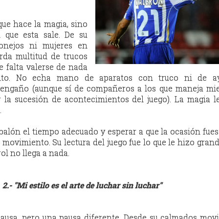
que hace la magia, sino
 que esta sale. De su
onejos ni mujeres en
arda multitud de trucos
e falta valerse de nada
nto. No echa mano de aparatos con truco ni de a
engaño (aunque sí de compañeros a los que maneja mie
 la sucesión de acontecimientos del juego). La magia l
.
balón el tiempo adecuado y esperar a que la ocasión fue
 movimiento. Su lectura del juego fue lo que le hizo grand
rol no llega a nada.
2.- "Mi estilo es el arte de luchar sin luchar"
pausa, pero una pausa diferente. Desde su calmados mov