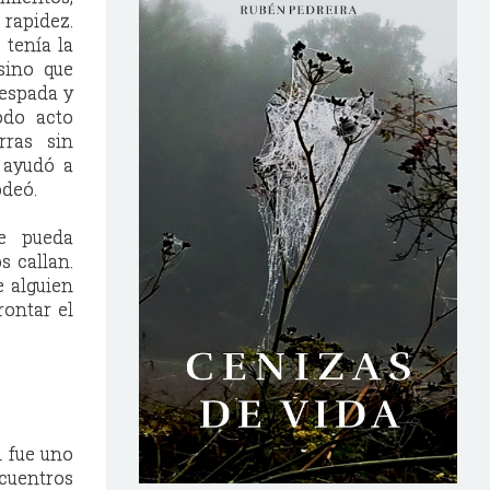
rapidez.
 tenía la
 sino que
 espada y
odo acto
rras sin
 ayudó a
odeó.
ue pueda
s callan.
e alguien
rontar el
n fue uno
ncuentros