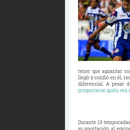
tener que aguantar co
llegó y confió en él, r
diferencial. A pesar 
preguntarse quién era
Durante 13 temporadas
su
aportación al equip