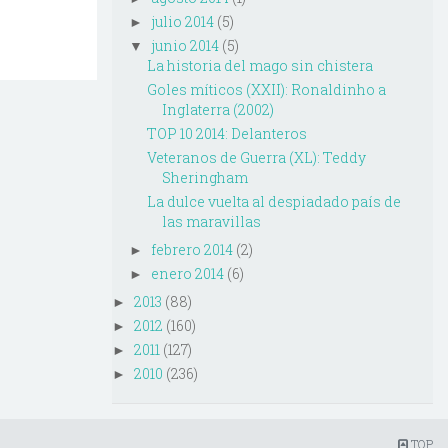
julio 2014
(5)
►
junio 2014
(5)
▼
La historia del mago sin chistera
Goles míticos (XXII): Ronaldinho a
Inglaterra (2002)
TOP 10 2014: Delanteros
Veteranos de Guerra (XL): Teddy
Sheringham
La dulce vuelta al despiadado país de
las maravillas
febrero 2014
(2)
►
enero 2014
(6)
►
2013
(88)
►
2012
(160)
►
2011
(127)
►
2010
(236)
►
TOP