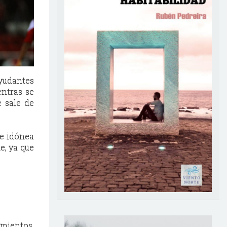
yudantes
ntras se
e sale de
se idónea
e, ya que
imientos,