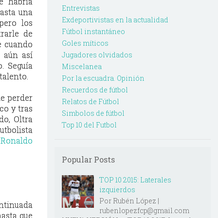
e habría
Entrevistas
hasta una
Exdeportivistas en la actualidad
pero los
Fútbol instantáneo
rarle de
Goles míticos
e cuando
o aún así
Jugadores olvidados
o. Seguía
Miscelanea
talento.
Por la escuadra. Opinión
Recuerdos de fútbol
de perder
Relatos de Fútbol
co y tras
Simbolos de fútbol
do, Oltra
Top 10 del Futbol
utbolista
 Ronaldo
Popular Posts
TOP 10 2015: Laterales
izquierdos
Por Rubén López |
ontinuada
rubenlopezfcp@gmail.com
hasta que