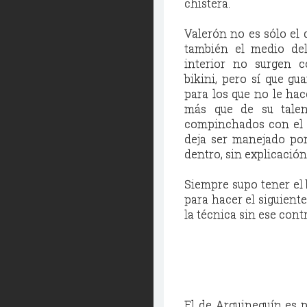
chistera.
Valerón no es sólo el 
también el medio del
interior no surgen c
bikini, pero sí que gu
para los que no le hac
más que de su tale
compinchados con el 
deja ser manejado por
dentro, sin explicación
Siempre supo tener el 
para hacer el siguiente
la técnica sin ese cont
El de Arguineguín es 