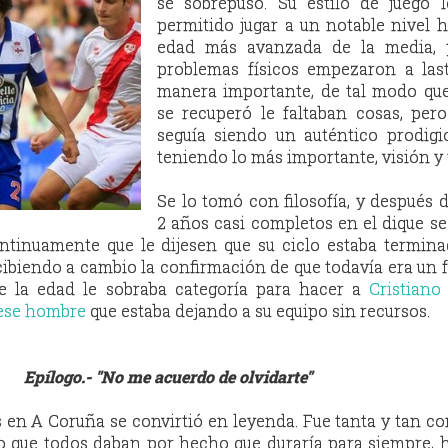
se sobrepuso. Su estilo de juego l
permitido jugar a un notable nivel 
edad más avanzada de la media, 
problemas físicos empezaron a last
manera importante, de tal modo qu
se recuperó le faltaban cosas, per
seguía siendo un auténtico prodigi
teniendo lo más importante, visión y 
Se lo tomó con filosofía, y después 
2 años casi completos en el dique se
ntinuamente que le dijesen que su ciclo estaba termina
ecibiendo a cambio la confirmación de que todavía era un f
de la edad le sobraba categoría para hacer a
Cristiano
 ese hombre
que estaba dejando a su equipo sin recursos.
Epílogo.- "No me acuerdo de olvidarte"
 en A Coruña se convirtió en leyenda. Fue tanta y tan c
o que todos daban por hecho que duraría para siempre, 