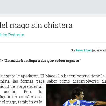
del mago sin chistera
bén Pedreira
Por
Rubén
López
| rubenlope
1.- "L
a iniciativa llega a los que saben esperar"
siempre le apodaron 'El Mago'. Lo hacen porque tiene la 
sionista, las formas para saber cómo desenvolverse du
acidad de
sorprender al
 acción. Pero lo
igura no es sólo eso,
 el mago, también es la