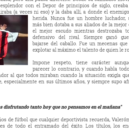
splendor con el Depor de principios de siglo, creaba 
iraba (a veces ni eso) y la daba allí, a donde el enemigo
herida. Nunca fue un hombre
luchador,
más bien dotaba a sus aliados de la mejor
el mejor escudo mientras destrozaba t
defensivo del rival. Siempre ganó gue
bajarse del caballo.
Fue un mecenas que
explotar al máximo el talento de quien le r
Impone respeto, tiene carácter aunq
parecer lo contrario, y cuando habla todo
ador al que todos miraban cuando la situación exigía qu
e, especialmente en sus últimos años, y siempre supo af
os disfrutando tanto hoy que no pensamos en el mañana"
os de fútbol que cualquier deportivista recuerda, Valeró
les de todo el entramado del éxito. Los títulos, los e