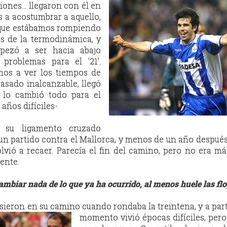
iones...
llegaron con él en
 a acostumbrar a aquello,
 que estábamos rompiendo
es de la termodinámica, y
pezó a ser hacia abajo
 problemas para el '21'.
os a ver los tiempos de
sado inalcanzable, llegó
 lo cambió todo para el
años difíciles-
 su ligamento cruzado
un partido contra el Mallorca, y menos de un año despué
lvió a recaer. Parecía el fin del camino, pero no era m
ente.
cambiar nada de lo que ya ha ocurrido, al menos huele las flo
usieron en su camino cuando rondaba la treintena, y a part
momento
vivió épocas difíciles, per