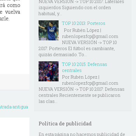
NUEVA VERSIÓN -> TOP 10 2017: Laterales
será como
izquierdos Siguiendo con el orden
ue vuelva
habitual, y...
arle.
TOP 10 2013: Porteros
Por Rubén López |
rubenlopezfcp@gmail.com
NUEVA VERSIÓN -> TOP 10
2017: Porteros El fútbol es cambiante,
quizás demasiado. To...
TOP 10 2015: Defensas
centrales
Por Rubén López |
rubenlopezfcp@gmail.com
NUEVA VERSIÓN -> TOP 10 2017: Defensas
centrales Recientemente se publicaron
las clas...
trada antigua
Política de publicidad
En esta página no hacemos publicidad de