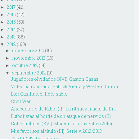
2017
(41)
►
2016
(42)
►
2015
(53)
►
2014
(27)
►
2013
(88)
►
2012
(160)
▼
diciembre 2012
(10)
►
noviembre 2012
(16)
►
octubre 2012
(14)
►
septiembre 2012
(10)
▼
Jugadores olvidados (XVI): Gastón Casas
Video patrocinado: Patrick Vieira y Western Union ...
Iker Casillas, el líder sabio
Civil War
Anecdotario de fútbol (II): La rítmica magia de Di...
Futbolistas al borde de un ataque de nervios (II)
Goles míticos (XVI): Maicon a la Juventus (2010)
Mis favoritos al título (III): Serie A 2012/2013
Top 10 2012: Delanteros