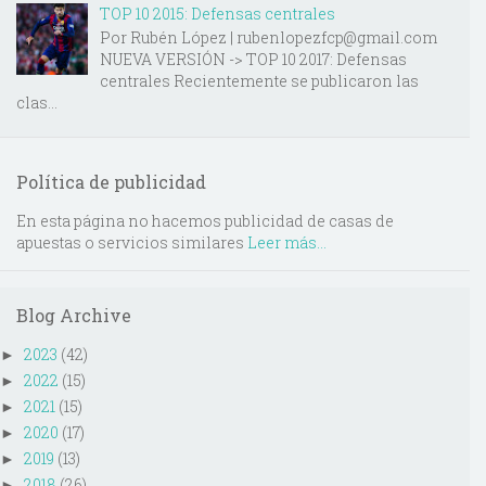
TOP 10 2015: Defensas centrales
Por Rubén López | rubenlopezfcp@gmail.com
NUEVA VERSIÓN -> TOP 10 2017: Defensas
centrales Recientemente se publicaron las
clas...
Política de publicidad
En esta página no hacemos publicidad de casas de
apuestas o servicios similares
Leer más...
Blog Archive
2023
(42)
►
2022
(15)
►
2021
(15)
►
2020
(17)
►
2019
(13)
►
2018
(26)
►